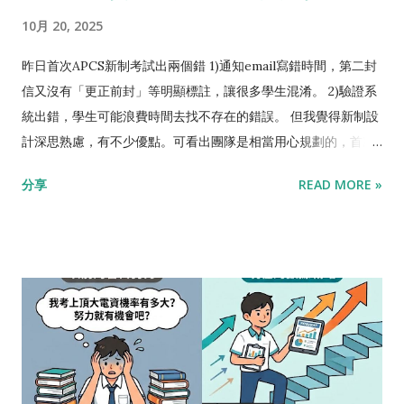
目，資安方面須取得如「金盾獎」，那個數量是非常稀少的。要
如一級、兩級、三級... 新舊制都一樣，不管過程各種轉換， 最終
10月 20, 2025
知道「競賽」跟「檢定」最大的差別是，「競賽」通常除了前十
成績就是看「數字級分」 。譬如愷哥大部分的學生，能考到「程
名之外，以下全部是做白工，不管你是第11名還是第1000名都視
式識讀四級+程式實作三級」(俗稱APCS 4+3)的成績。這也是愷
昨日首次APCS新制考試出兩個錯 1)通知email寫錯時間，第二封
為相同。「檢定」則是抓比例，譬如實作五級每年約40人，四級
哥一直強調，對大部分高中生申請大學，CP值最高的做法。參閱
信又沒有「更正前封」等明顯標註，讓很多學生混淆。 2)驗證系
約200人，三級約1000人...，鑑別度是明確的，不同等級有不同
【為什麼是APCS實作三級，其他的不好嗎?】 新制的「程式實
統出錯，學生可能浪費時間去找不存在的錯誤。 但我覺得新制設
的用法，不至於做白工。APCS每年考的次數多、等級多、用途
作」， 初級能考到二級，中級二或三級，中高級三或四級，高級
計深思熟慮，有不少優點。可看出團隊是相當用心規劃的，首次
廣，相較於資安競賽、資訊學科競賽、科展等，比較容易出成
四或五級 。一級沒有用，零分也是一級。完整的原始分數跟級分
執行出了兩個瑕疵雖可惜，但還是瑕不掩瑜，值得掌聲鼓勵。也
分享
READ MORE »
績。 簡單來說， 以特殊選才中字輩資工為目標 ，不管是資訊學
對照，可以 查閱官網 。 為了取得同樣的「數字級分」，低等級
能預期下次應該不會出現執行錯誤才是。 新制優點是: 名額充
科競賽、資安競賽、科展...等等，投資報酬率都不是太好。 最有
的考試簡單很多 。譬如目標實作三級，可以考中級取得150~300
足，「搶考場」成過去式。 制度讓難度穩定，較不因出題老師，
效益的努力方向是，APCS實作四級 。 因為「資訊學科競賽」沒
分，也可以考中高級取得100~149分；但選考中級會簡單很多，
造成學生碰運氣。 考試時間縮短，學生比較不累。 將最熱門的
有APCS實作四級的實力，幾乎沒辦法得獎。再者「資安組」的招
因為中高級的考試範圍與中級完全不同，沒有循序訓練多半拿不
Python納入「程式識讀」。 更新語言版本，譬如Python從過於
生簡章，也都有採計APCS。在資訊相關科系的大學招生制度裡
到分數。 再來回答幾個，愷哥最近常被問到的問題: 家長問:「 孩
老舊的3.6升到3.10，有一些較方便的語法可用。 新舊制的難度落
面，APCS的通用性是最高的，...
子已經考過舊制，還需要考新制嗎? 」 愷哥答:「不用。新舊制最
差不大，沒有公平性問題。 而其中對於高中生，尤其對高三生最
終成績都是看『數字級分』，兩者是等價的，申請大學都一樣。
有影響的是， 「新制增加三月考試場次」 。 過往寒假都有高三
除非想要挑戰更高級分，否則不需要特別去考新制」 家長問:「孩
生來找我學程式，想要充實學習歷程。我都很實在的跟學生說:
子實作初級考過了，拿到150分二級， 要不要再考一次初級 ，把
「要自我探索可以，為了學習歷程來不及了」。因為寒假之後舊