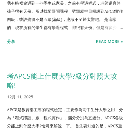
學招生簡章的，就算只拿到最基礎的APCS實作二級，都已經勝過
我有時候會遇到一些學生或家長，之前有學過程式，老師還直誇
98%的高中生，加分優勢明顯。再者，做遊戲最困難的當然是程
孩子很有天份。所以找愷哥問課程，劈頭就把目標設到APCS實作
式的部分，對於程式都還不夠熟悉，去寫遊戲一定是事倍功半，
四級，或許覺得不是五級(滿級)，應該不至於太難吧。 是這樣
以愷哥所看到的，一半以上高中生做遊戲，到最後都是爛尾無法
的，現在所有的學生都有學過程式，都很有天份。但是有多少高
完成，不要說多好玩，根本不能動。 有心做遊戲的高中生，建議
中生考得過APCS呢?可以看一下跟自己天份最接近的高中同學，
分享
READ MORE »
可以跟同學們組一個小組，第一學期先以考APCS為目標，一起把
經常是連最基礎的實作二級，全班一個都沒有。 往年APCS程式
程式能力鍛鍊起來，拿到一個檢定證明，然後再去做遊戲。雖然
檢定，官方都有公布報考人數跟通過人數，再配合每年的高中生
現實點說，一路到升高三前，都以APCS盡量考高為目標，在升大
人數，可以得出這樣的統計結果。 實作二級: 高中生前2%程式能
學方面是最有利的。但有熱情跟同學們團隊合作，做一件自己感
力。申請入學二階有相對優勢。 實作三級: 高中生前1%程式能
考APCS能上什麼大學?級分對照大攻
興趣的事，不管成果如何，還是相當熱血的。折衷之道，就是先
力。申請入學二階有絕對優勢。 實作四級: 高中生前0.2%程式能
略!
拿到最基礎的APCS實作二級，再去做遊戲摟! 歡迎加入 高中生
力。高機率特選上中字輩資工。 實作五級: 高中生前0.04%程式
學程式FB社團 、以及 愷哥電腦...
能力。有機會特選上頂大資工。 所以不用設定太遠的目標，先提
12月 11, 2025
一階，再想下一階。要估時程的話，愷哥的學生在寒暑假花 一個
月學完初級班，九成能考到二級 ；開學後 每周3hr學完中級班，
APCS是教育部主導的程式檢定，主要作為高中生升大學之用，分
九成能考過三級 。有合理天份跟努力的學生， 半年內考到APCS
為「程式識讀」跟「程式實作」，滿分分別為五級分。APCS各級
實作三級 ，跟著愷哥都能做到。四級以上就真的不容易，要高度
分能上到什麼大學?愷哥來解說一下。 首先要知道的是，APCS重