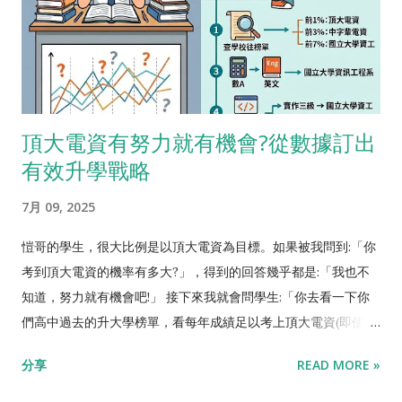
分數衝高?」 愷哥答:「不用。 初級最多只能考到二級 ，150分的
制的APCS考試是六月，已經超過大學二階甄試的時程。 我務實
二級跟300分的二級，在申請大學上沒有差別。不如把時間花在
的說: 「學程式不考APCS等於白學」 ，目前100%的高中都有教
準備中級，拿到三級」。 家長問:「孩子實作初級考得很不錯，拿
程式，「學過程式」本身不是優勢，「學的比別人好」才是。
到300分滿分， 是不是可以準備考中高級了? 」 愷哥答:「想太遠
APCS實作二級勝過98%高中生，實作三級勝過99%高中生，對
了，先扎實的準備中級再說。愷哥的學生有七成都是學半個暑假
於甄試電機、資工、資管相關科系，有明確優勢。 「新制增加三
頂大電資有努力就有機會?從數據訂出
就實作初級滿分，不要過度興奮了。我不是說初級滿分很簡單，
月考試場次」、「新制增加三月考試場次」、「新制增加三月考
有效升學戰略
這確實已經是高中生前2%的程式實力了，但在愷哥的學生裡面很
試場次」，很重要所以說三遍。 高三生寒假跟愷哥學，完全來的
普遍」 家長問:「孩子之前已...
及在三月考過APCS實作二級，五月甄試電機、資工、資管相關科
7月 09, 2025
系 ，有明確優勢。 但我要補充一下，「三月APCS考試沒有中
級」，有初級、中高級、高級，但就是沒有中級。 對於沒學過
愷哥的學生，很大比例是以頂大電資為目標。如果被我問到:「你
APCS的學生來說，跟愷哥學一個寒假，三月去考初級拿到實作二
考到頂大電資的機率有多大?」，得到的回答幾乎都是:「我也不
級是不難的。但要考到三級機率渺茫，因為三月不考中級，要獲
知道，努力就有機會吧!」 接下來我就會問學生:「你去看一下你
得三級只能跳去考中高級，一個寒假的學習不足以在中高級拿到
們高中過去的升大學榜單，看每年成績足以考上頂大電資(即使是
分數。如果已經是實作二級的學生，過一個寒假要在中高級拿到
填別系)的有幾個?」，如果找不出完整的榜單，或不清楚各校系
分享
READ MORE »
分數也不太可能，只能預期識讀再提高一級而已。 對於高中生來
間的分數對照，可以把考上頂大的總人數(不分科系)乘以10%，
說， 還是盡量要在升高三暑假前拿到實作三級，然後認真拚學測
大約就是足以考上電資的人數。 查到的結果都是出乎學生意料，