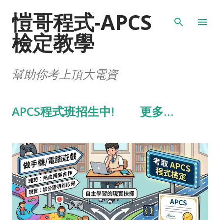
愷哥程式-APCS
跳到主要內容
檢定教學
幫助你考上頂大電資
APCS程式班招生中!
更多…
發
表
文
章