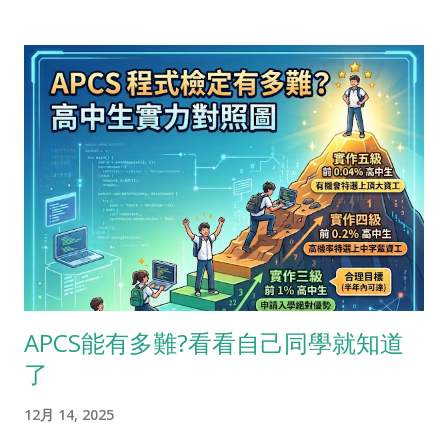
而完成之後也似乎是不錯的學習歷程檔案，可以用來申請大學。
甚至有些學生來問我，「老師，我能不能做個遊戲去參加特殊選
才?」 理想很美好，但現實很骨感。我的看法是「不建議」。 我
們先看申請入學或特殊選才的 招生簡章 ，哪些項目會被列入加分
項目?以普遍各科系來說，簡章上會寫 「競賽表現」、「檢定證
照」及「特殊優良表現證明」 。而具體是哪些項目，最常被明列
的有二，一是英文檢定，二是APCS程式檢定。 尤其是資訊相關
科系，APCS幾乎是必備 。 接下來學生會問:「老師，雖然我去做
遊戲，拿到競賽獎項的機率很低，也沒有證照，但不算是特殊優
良表現嗎?」。同學，這整句叫做「特殊優良表現『證明』」，重
點是第三方證明，也就是得獎或上報，不是你自己做一個遊戲，
自己覺得很好玩。更不要期待教授會細細把玩你做的遊戲，不可
APCS能有多難?看看自己同學就知道
能的，一個教授要看300個學生的學習歷程檔案，每個花三分
了
鐘，總共就要花15小時了，你覺得教授有可能動手去玩你的遊戲
嗎? 所以我都會建議學生，「在做遊戲之前，先去考APCS程式檢
12月 14, 2025
定」。這是很簡單的道理，從升學的角度來看，APCS是明列在大