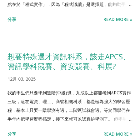
的天份跟努力，盡快拿到三級再去想它。 在這邊愷哥不強調「程
點在於「程式實作」，因為「程式識讀」是選擇題，能夠動手實
式識讀」，因為那不是問題。有些人想說「4(識讀)+1(實作)」也
作沒道理不會選擇題，一般學生識讀會考出比實作同級或高一
分享
READ MORE »
是五級分，「3(識讀)+2(實作)」也是五級分， 實作太難了不如專
級，以下為簡化，一律只談實作級分跟升學管道的對應。 簡單交
攻識讀 。大錯特錯! 在升大學的制度上，兩者是分開看的，沒有
代一下大學的主要招生管道，依時程發生的先後，分別是特殊選
「總級分」這種東西，沒有便宜可撿。學生只要會實作(上機考)
才、繁星推薦、個人申請。 特殊選才:每年約十月報名， 完全不
必然會識讀(選擇題)，反過來並不會。實務上，愷哥的學生識讀
看學測 ，各大學簡章都有詳列招生規則 繁星推薦: 每年三月進
想要特殊選才資訊科系，該走APCS、
都會比實作多一級，只談實作是為簡化說明。 歡迎加入 高中生
行。 以校內排名優先 ，再配合學測分數比序 個人申請一般組:每
資訊學科競賽、資安競賽、科展?
學程式FB社團 、以及 愷哥電腦科普頻道 ，跟我一起學程式、學
年五月放榜，名額最多的升學管道。一階學測分數通過後， 二階
人生。 【愷哥APCS程式班】 熱烈招生中喔!
甄試主要看學習歷程 個人申請特殊組(APCS組、資安組): 一階納
12月 03, 2025
入APCS成績來比較 ，對於學測成績的要求比一般組低。舉例來
說114年交大資工乙組要求數A 14級分，但資安組只需要數A 9級
我的學生們只要學到進階(中級)班，九成以上都能考到APCS實作
分，落差高達5級分! APCS的成績在資工、資管、電機相關科系
三級，這在電資、理工、商管相關科系，都是極為強大的學習歷
在升學上有多重作用。除了在繁星推薦用不到之外，在特殊選才
程，基本上只要一階學測有過，二階甄試就會過。等於同學們在
跟個人申請都有重大影響。但即使不是資訊相關科系，譬如愷哥
半年內把學習歷程搞定，接下來就可以認真拚學測了。 但學生跟
也有好幾個學生考上醫學系，APCS成績在個人申請二階甄試階段
家長總是會想，能不能再進一步，特殊選才? 其實特殊選才是很
分享
READ MORE »
(學習歷程)，也都發揮相當好的加分效果。畢竟在這個時代，英
簡單的，難在你想上什麼程度的大學。以愷哥的學生大多APCS實