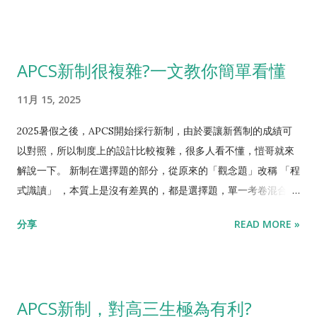
文跟程式是最通用的能力，大部分科系都會對這兩項檢定成績加
作三級來說，私立資工的特殊選才幾乎都會上。但我的學生們都
分。 以下條列APCS實作各級分，對應到的升學管道跟大學等級:
至少以中字輩電資以上為目標，那該往哪個方向努力，家長跟學
實作五級 特殊選才路線， 有機會 上頂大資工。如果要高機率、
生們經常都搞不清楚。常見的有去參加資訊學科競賽、資安競
APCS新制很複雜?一文教你簡單看懂
或上到比較前面的如台大、交大，最好還要在資訊學科能力競
賽、科展...等等。 這些都可以，但機會都不大 。 先說「資訊學科
賽、資訊奧林匹亞這種高等級的全國賽，獲得名次。 高機率 透過
競賽」，只要有APCS實作三級，在高中校內已經足夠稀有，幾乎
11月 15, 2025
個人申請，上頂大資工特殊組(APCS組、資安組) 實作四級 特殊
都會被選為校隊，代表學校出賽。愷哥的學生們大多會被學校抓
選才路線， 高機率 上中字輩資工(中央、中山、中興、中正、政
去培訓，參加縣市賽，然後就沒有然後了。以縣市賽來說，大多
2025暑假之後，APCS開始採行新制，由於要讓新舊制的成績可
大、師大、台科、北科等)。 有機會 上成大資工。 如果特選沒有
要實作四級的實力才有辦法獲獎，如果是雙北這種一級賽區，更
以對照，所以制度上的設計比較複雜，很多人看不懂，愷哥就來
上比較前段的中字輩，學測成績也不差，可以再走個人申請特殊
要有實作五級。實作三級去比的話，其實用處不大。而校內的培
解說一下。 新制在選擇題的部分，從原來的「觀念題」改稱 「程
組， 高機率 上中字輩前段 實作三級 特殊選才路線， 有機會 上
訓，除了極少數高中，有比較強的社團學長、教師資源，絕大多
式識讀」 ，本質上是沒有差異的，都是選擇題，單一考卷混合難
國立後段資工、或私立前段資工 個人申請制一般組，只要一階學
數都是幫助不大。所以可以看到每次獲獎的，都是極少數幾個高
度。新制的主要變動是，多了Python可以選考。愷哥也一直說，
分享
READ MORE »
測有過， 二階甄試有絕對優勢，即使頂大 也幾乎穩過。但要注意
中。 再來說資安競賽。愷哥有些學生對這方面很有興趣，就跟著
不要太重視選擇題，實作能考高分，選擇就一定會高分。實作分
台大資工，二階有額外考數學跟物理筆試，還是要考到相當水
一些學長開始鑽研。當然以興趣來說，學什麼都是好事，但愷哥
數拿不到，光拚選擇題沒有用。 新制在寫程式的部分，稱為 「程
準。 如果學測成績差一點，志願可以多填個人申請特殊組，用
從特殊選才的觀點，來看升大學的投資報酬率，並不是太好。雖
式實作」 。舊制是「單一考卷混合難度」，類似學測；新制是
APCS分數來加分 APCS考到4(識讀)...
然不少大學特殊選才有「資安組」，但打開招生簡章一看，通常
「個別難度個別考卷」，類似全民英檢，可選考初級、中級、中
APCS新制，對高三生極為有利?
名額不到一般特殊選才名額的一半，再來看簡章明訂的加分項
高級、高級。但不管新制或舊制，最終都轉換成「數字級分」，