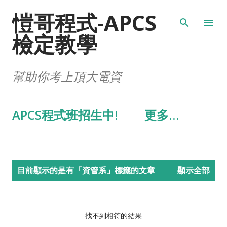
愷哥程式-APCS
跳到主要內容
檢定教學
幫助你考上頂大電資
APCS程式班招生中!
更多…
發
目前顯示的是有「
資管系
」標籤的文章
顯示全部
表
文
章
找不到相符的結果