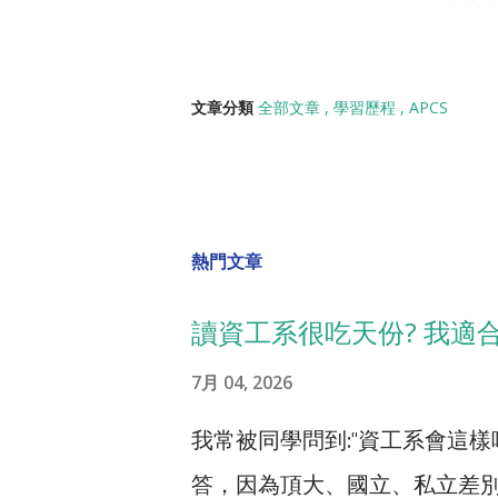
文章分類
全部文章
學習歷程
APCS
熱門文章
讀資工系很吃天份? 我適
7月 04, 2026
我常被同學問到:"資工系會這樣
答，因為頂大、國立、私立差別