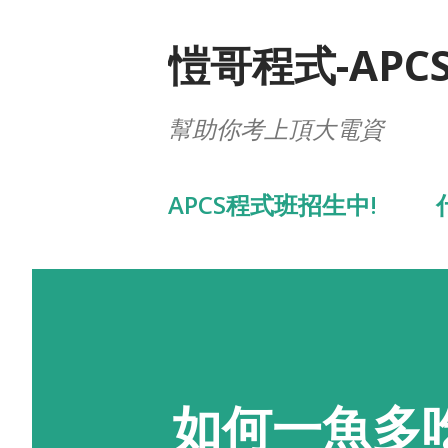
愷哥程式-APC
幫助你考上頂大電資
APCS程式班招生中!
如何一魚多