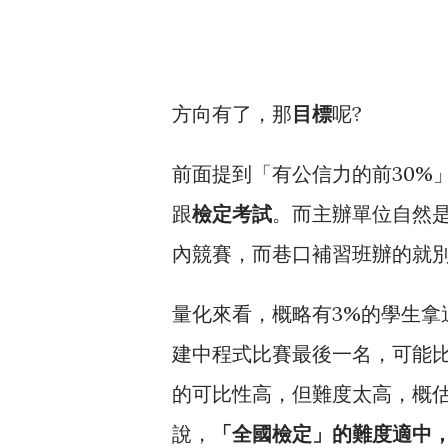
方向有了，那
目標
呢?
前面提到「有公信力的前30%
跟
檢定考試
。而主辦單位自然
內競賽，而巷口補習班辦的就
量化來看，概略有3%的學生拿
建中程式比賽最後一名，可能
的可比性高，但難度太高，概估
說，
「全國檢定」的難度適中