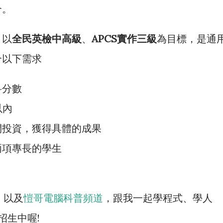
合。
，以
全民英檢中高級
、
APCS實作三級
為目標，是通
合以下需求
科分數
以內
間投資，獲得具體的成果
兩項專長的學生
、以及
愷哥電腦科普頻道
，跟我一起學程式、學人
招生中喔!