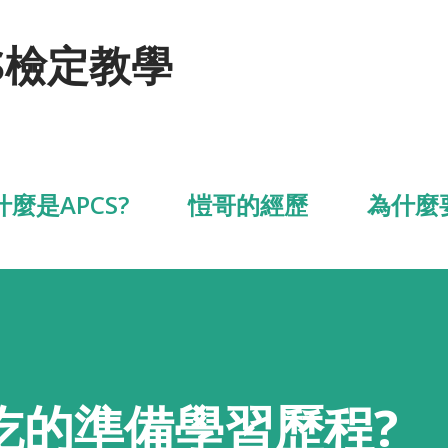
跳到主要內容
S檢定教學
什麼是APCS?
愷哥的經歷
為什麼
吃的準備學習歷程?