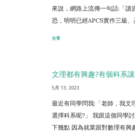
來說，網路上流傳一句話:「讀
恐，明明已經APCS實作三級
夠。 這句話來自於 【一部you
分享
辛苦、後來重考台大牙醫的學生
去訪談電機系唸不下去的人，也
天份、念牙醫要有手工藝天份
文理都有興趣?有個科系
清楚天份...每一種科系都要
5月 13, 2023
向來看，你會害怕資工系會唸不
最近有同學問我:「老師，我文
有醫學系退學、或畢業之後考
選擇科系呢?」 我跟這個同學
去啊! 若從數據來看，實務上有
下幾點 因為就業跟對數理有興
這類偏理論、較抽象的科系，