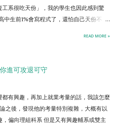
資工系很吃天份」，我的學生也因此感到驚
、高中生前1%會寫程式了，還怕自己天份不
tube】 ，訪談了一個原先讀台大資工讀得很
READ MORE »
。ㄜ...她就念不下去，她當然說很吃天份。
肯定說電機系很吃天份。 念醫學要有背書
、念數學要有抽象思考天份、念資工要有邏輯
讓你進可攻退可守
有天份，資工沒有特別吃天份。同時從另一個面
下去，怎麼不害怕醫學系唸不下去?每年都
理都有興趣，再加上就業考量的話，我該怎麼
不到執照的案例阿，每一個科系都可能唸不下
討論之後，發現他的考量特別複雜，大概有以
統計過， 物理系跟數學系是最難唸的科系 ，
趣，偏向理組科系 但是又有興趣輔系或雙主
重修、延畢、退學的比率都是最高的。資工系