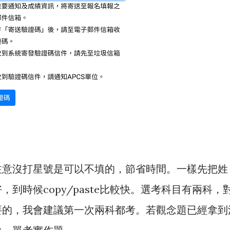
注意沒打星號是可以不填的，節省時間。一樣先把姓
到時候copy/paste比較快。選考科目有兩科，
要的，我會建議第一次兩科都考。若觀念題已經拿到