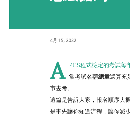
4月 15, 2022
A
PCS程式檢定的考試
常考試名額
總量
還算充
市去考。
這篇是告訴大家，報名順序大
是事先讓你知道流程，讓你減