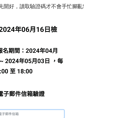
信箱先開好，讀取驗證碼才不會手忙腳亂!