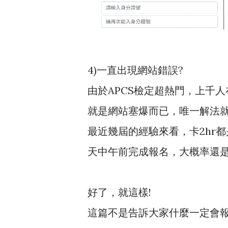
4)一直出現網站錯誤?
由於APCS檢定超熱門，上千
就是網站塞爆而已，唯一解法
最近幾屆的經驗來看，卡2hr
天中午前完成報名，大概率還
好了，就這樣!
這篇不是告訴大家什麼一定會