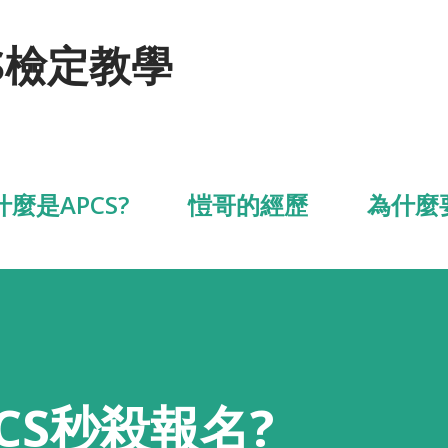
跳到主要內容
S檢定教學
什麼是APCS?
愷哥的經歷
為什麼
CS秒殺報名?