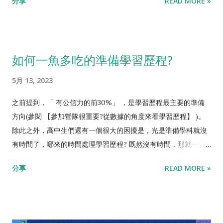
分享
READ MORE »
已經拿到滿意的級分，之後也可以集中精力，單考實作題。 4)一
系? 不如我們用數據來推敲看看。 個人申請制，考慮篩選倍率跟
直出現網站錯誤? 由於APCS檢定超熱門，上千人在第一時間搶，
超篩等狀況，大致上我們可以說，通過學測門檻的學生，在二階
官網會出現錯誤訊息。不用想太多，就是網站塞爆而已，唯一解
甄試的時候，有3成的機會被錄取。 問問你身邊的同學，多少人
法就是重複試，慢慢試，等待系統慢慢把人流消化完。從最近幾
沒參加過營隊?九成以上的學生都 參加過營隊，從量化上來說，
如何一魚多吃的準備學習歷程?
屆的經驗來看，卡2hr都是很正常的。不用太焦慮，最近幾屆名
大部分參加過營隊的人都不會被錄取。 別誤會，我不是說參加營
額還算夠，當天中午前完成報名，大概率還是可以搶到自己縣市
隊沒有用，我是說參加營隊，跟會不會被錄取是兩回事，但營隊
5月 13, 2023
的考場。 好了，就這樣! 這篇不是告訴大家什麼一定會報名到的
是一個很好的探索過程，讓你提早發現，你看到血會昏倒，不適
後門，只是告訴大家先準備好什麼，搞清楚流程，節省個幾分鐘
合當醫生；整天看螢幕會眼花，不適合念資工；很討厭背書，不
之前提到，「 有公信力的前30%」 ，是學習歷程最主要的準備
就比較容易搶到。加油啦! 歡迎加入 高中生 學程式FB社團 、以
適合念法律。更正向的是，你從營隊裡面找到自己的興趣，先在
方向(參閱 【參加營隊很重要?從數據的角度來看學習歷程】 )。
及 愷哥電腦科普頻道 ，跟我一起學程式、學人生。 【愷哥APCS
那個領域做出成果，那甄試的時候就能夠鶴立雞群。 然後，我們
除此之外，高中生們還有一個很大的困擾是，光是準備學科就沒
程式班】 熱烈招生中喔!
先來看看，站在教授的角度，他們怎樣決定錄取誰。 個人申請制
有時間了，哪來的時間處理學習歷程? 既然沒有時間，那就一魚
的情況，大致上我們可以說，一個系大約有300個人進到二階甄
多吃吧! 有哪個方向，既可以強化學科，又是多數科系喜歡的領域
分享
READ MORE »
試，也就是教授們要看300份學生的備審資料、面試等等，最終
呢? 有喔，就是 英文 跟 程式 ! 英文的學科重要性無庸置疑。所有
錄取約30%的人。 你覺得教授會花多少時間，來看一個學生的備
科系都喜歡錄取英文好的學生，這樣才有能力吸收國際上最新的
審資料，包括學習歷程呢?答案是， 3分鐘以內 。 不要覺得教授
知識，進而用英文做國際發表。 學習程式就是學習數學邏輯，尤
很混，就算一個人花3分鐘，300份備審資料就15小時了，教授除
其像APCS這樣的程式檢定，主軸就是考驗用程式解數學的能力。