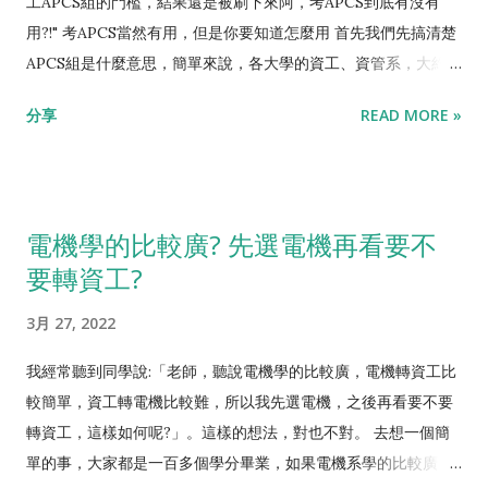
以就業來說，資工明顯較占優勢，但是跟絕大多數文組科系相
工APCS組的門檻，結果還是被刷下來阿，考APCS到底有沒有
由其他科目的教師，經過短期訓練後轉任。 學習態度不匹配: 學
較，資管的就業機會跟薪水都好上許多。 所以，如果是明顯理組
用?!" 考APCS當然有用，但是你要知道怎麼用 首先我們先搞清楚
程式跟學數學的難度類似，要高度專注，而且要做大量的練習
腦的話，我都會建議學生讀資工。但如果是文組腦想要好找工
APCS組是什麼意思，簡單來說，各大學的資工、資管系，大約會
題。由於以上兩個原因，大部分老師跟學生，只能把程式課當成
作、或是文理均衡的學生，資管是不錯的選擇。 而資管系學測採
拿出總入學名額的5%，錄取程式能力強，但是學科差一點點的學
分享
READ MORE »
某種導論課，聽一聽懂個大概就好了，對於作業跟考試的要求都
計的科目，各大學並不一致，大致上就是數、英、國、自的組
生。而APCS檢定，就是學生程式能力的證明。 高中生的程式能
很寬鬆，這樣當然是學不會寫程式的。 所以，高中生怎麼判斷自
合。數學跟英文幾乎是各大學資管系都會採計，加採國、自與否
力，大約可以分成幾個等級 資訊奧林匹亞國手，每年全國四人，
己適不適合唸資工? 最明確的方法就是去考APCS APCS是教育部
則看該校的走向。如政大資管偏文組(採數、英、國)，中央資管
這些人不需要考APCS，而是保送直接進到頂尖大學。 資訊奧林
辦的程式檢定，學生可以藉此評估自己的程式能力，在同儕...
偏理組(採數、英、自)，台大資管要求文理兼備(採數、英、國、
匹亞選訓選手，約30人以下，以及全國賽名列前茅者，兩者合計
電機學的比較廣? 先選電機再看要不
自)，交大資管則分成文理兩組(資訊管理組:數、英、自；財務金
約40人，APCS可以考到實作五級分(滿分)、透過推薦、特殊選材
要轉資工?
融組:數、英、國)。因此，不管是偏文或偏理的高中生，都可以報
或APCS組進到頂尖大學。 對於程式有興趣也學得不錯，APCS成
考資管系，若文理兼備就更佔優勢。 以出路而言，幾乎各行各業
績在實作三級分以上的高中生 APCS實作二級分以下的話，我跟
3月 27, 2022
都需要應用資訊技術，所以資管系不怕找不到工作。當中以金融
國立大學資工系教授聊過，對入學的影響較小，在此不討論。 第
產業較為突出，因為金融產業需要懂電腦又懂商業的人才，正適
一種人是老天爺賞飯吃啦，這要靠天份，沒辦法強求。 第二種其
我經常聽到同學說:「老師，聽說電機學的比較廣，電機轉資工比
合資管畢業生發揮專長，同時金融業發展蓬勃，相對的職缺多、
實也很靠天分啦，只是運氣差一點沒當到國手而已。這些人就把
較簡單，資工轉電機比較難，所以我先選電機，之後再看要不要
待遇好。想更理解相關科系的差別，可以看一下 【電機、資工、
頂大資工的APCS組名額佔光了。 第三種的話，會考數學在A以上
轉資工，這樣如何呢?」。這樣的想法，對也不對。 去想一個簡
資管系差別在哪?】 再舉一個例子，我自己的朋友開了一間新創
的學生，都有機會培養起來。 但是你要知道APCS成績的正確使
單的事，大家都是一百多個學分畢業，如果電機系學的比較廣，