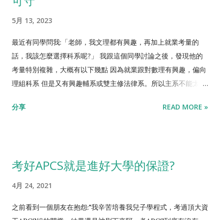
可守
去，怎麼不害怕醫學系唸不下去?每年都有醫學系退學、或畢業之
5月 13, 2023
後考不到執照的案例阿，每一個科系都可能唸不下去啊! 若從數據
來看，實務上有統計過， 物理系跟數學系是最難唸的科系 ，這類
最近有同學問我:「老師，我文理都有興趣，再加上就業考量的
偏理論、較抽象的科系，重修、延畢、退學的比率都是最高的。
話，我該怎麼選擇科系呢?」 我跟這個同學討論之後，發現他的
資工系這種應用、實務型的科系，在理組裡面是相對容易唸的。
考量特別複雜，大概有以下幾點 因為就業跟對數理有興趣，偏向
甚至跟同為電資學院的電機系比， 資工系真的相對好念 ，電機系
理組科系 但是又有興趣輔系或雙主修法律系。所以主系不能太操
的三電才是一堵高牆，重修者眾多。(參閱 【大學該念電機還資
偏向選校不選系。所以太熱門科系不能選 先講結論，我的建議
分享
READ MORE »
工？臺大電機系學長分享除評估「三電二數」行不行，還有這些
是， 選擇資訊管理系 。 具體來說資管系學的東西，就是一半資
點需要考慮】) 。 那麼，一個學生，怎麼確認自己適合唸資工系
工、一半企管。主修科目大略為程式設計、資料庫、管理資訊系
呢? 就是高中學看看寫程式阿! 基本上台灣的高中，都有程式課
統、人工智慧、會計學、經濟學、管理學...等等，既會學習寫程
程，但說實在的，很少學生在校內學得好的，大致上幾個原因 學
式，也會學習數位行銷、商務管理等等。若以從工程到商業的光
考好APCS就是進好大學的保證?
生程度參差不齊: 不像數學課，大家國中學過什麼都是一樣的，考
譜來看，可說資工是在最工程的那邊，企管是在最管理的那邊，
上同一高中的數學程度也差不多，銜接下去教就好。但程式在國
而資管就是站在中間，用資訊技術來解決管理問題。 更具體來
4月 24, 2021
中並沒有標準課程，老師很為難要從哪裡開始教、教多快、教多
說，資工跟資管不同的地方在於，資工在「 研發 資訊技術」，資
難。 專業師資匱乏: 電資產業的待遇很高，多為高中教師的兩倍
管在「 應用 資訊技術」，前者明顯較為困難，人才較為稀缺，若
之前看到一個朋友在抱怨:"我辛苦培養我兒子學程式，考過頂大資
以上，本科系畢業生很少願意在校內當老師。高中資訊老師多是