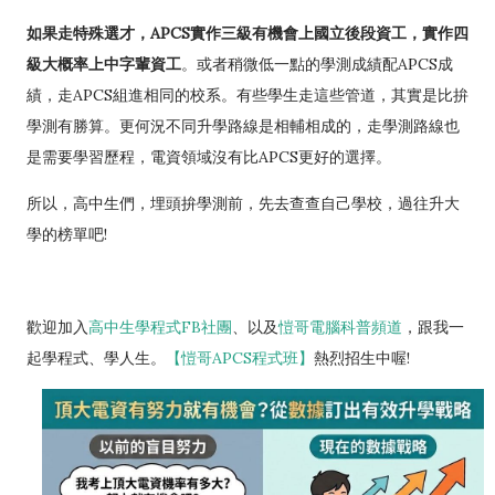
如果走特殊選才，APCS實作三級有機會上國立後段資工，實作四
級大概率上中字輩資工
。或者稍微低一點的學測成績配APCS成
績，走APCS組進相同的校系。有些學生走這些管道，其實是比拚
學測有勝算。更何況不同升學路線是相輔相成的，走學測路線也
是需要學習歷程，電資領域沒有比APCS更好的選擇。
所以，高中生們，埋頭拚學測前，先去查查自己學校，過往升大
學的榜單吧!
歡迎加入
高中生
學程式FB社團
、以及
愷哥電腦科普頻道
，跟我一
起學程式、學人生。
【愷哥APCS程式班】
熱烈招生中喔!