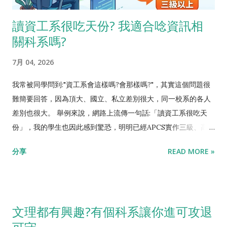
讀資工系很吃天份? 我適合唸資訊相
關科系嗎?
7月 04, 2026
我常被同學問到:"資工系會這樣嗎?會那樣嗎?"，其實這個問題很
難簡要回答，因為頂大、國立、私立差別很大，同一校系的各人
差別也很大。 舉例來說，網路上流傳一句話:「讀資工系很吃天
份」，我的學生也因此感到驚恐，明明已經APCS實作三級、高中
生前1%會寫程式了，還怕自己天份不夠。 這句話來自於 【一部
分享
READ MORE »
youtube】 ，訪談了一個原先讀台大資工讀得很辛苦、後來重考
台大牙醫的學生。ㄜ...她就念不下去，她當然說很吃天份。去訪
談電機系唸不下去的人，也肯定說電機系很吃天份。 念醫學要有
背書天份、念牙醫要有手工藝天份、念數學要有抽象思考天份、
文理都有興趣?有個科系讓你進可攻退
念資工要有邏輯清楚天份...每一種科系都要有天份，資工沒有特
別吃天份。同時從另一個面向來看，你會害怕資工系會唸不下