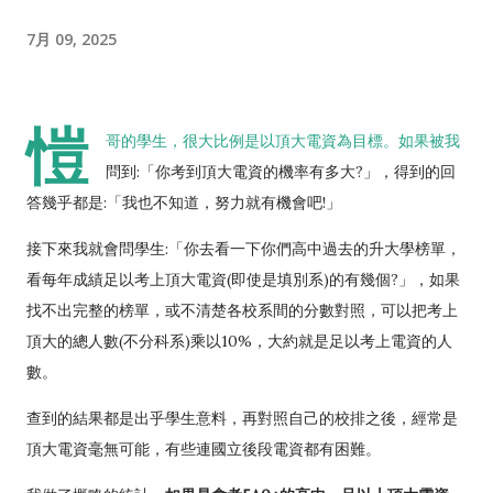
7月 09, 2025
愷
哥的學生，很大比例是以頂大電資為目標。如果被我
問到:「你考到頂大電資的機率有多大?」，得到的回
答幾乎都是:「我也不知道，努力就有機會吧!」
接下來我就會問學生:「你去看一下你們高中過去的升大學榜單，
看每年成績足以考上頂大電資(即使是填別系)的有幾個?」，如果
找不出完整的榜單，或不清楚各校系間的分數對照，可以把考上
頂大的總人數(不分科系)乘以10%，大約就是足以考上電資的人
數。
查到的結果都是出乎學生意料，再對照自己的校排之後，經常是
頂大電資毫無可能，有些連國立後段電資都有困難。