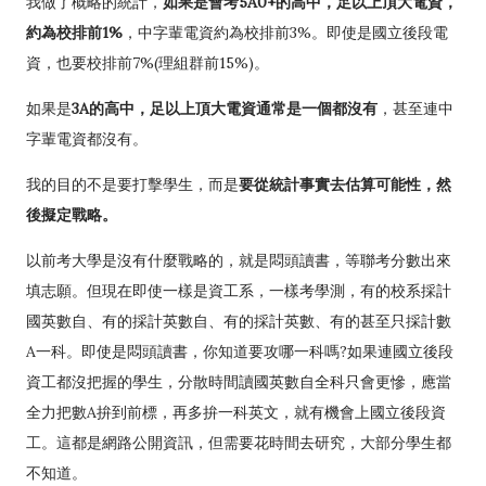
我做了概略的統計，
如果是會考5A0+的高中，足以上頂大電資，
約為校排前1%
，中字輩電資約為校排前3%。即使是國立後段電
資，也要校排前7%(理組群前15%)。
如果是
3A的高中，足以上頂大電資通常是一個都沒有
，甚至連中
字輩電資都沒有。
我的目的不是要打擊學生，而是
要從統計事實去估算可能性，然
後擬定戰略。
以前考大學是沒有什麼戰略的，就是悶頭讀書，等聯考分數出來
填志願。但現在即使一樣是資工系，一樣考學測，有的校系採計
國英數自、有的採計英數自、有的採計英數、有的甚至只採計數
A一科。即使是悶頭讀書，你知道要攻哪一科嗎?如果連國立後段
資工都沒把握的學生，分散時間讀國英數自全科只會更慘，應當
全力把數A拚到前標，再多拚一科英文，就有機會上國立後段資
工。這都是網路公開資訊，但需要花時間去研究，大部分學生都
不知道。