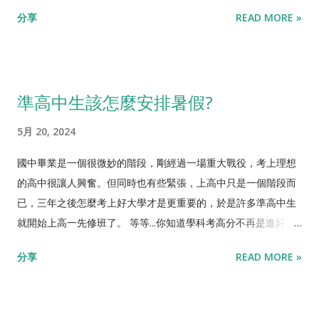
公司，做的是「法律界的Google」。他們所解決的問題是，法律
用方法。 首先要知道，APCS組不是後門，而是窄門。 如果學科
那資工系在幹嘛? 但我們看實務上，確實一些電機系、甚至非理
分享
READ MORE »
相關法條、判例太多，律師用一般的資料庫搜尋太困難，查出來
成績夠的話，想要上前段國立大學資工系，就盡量不要報APCS
組的學生，後來也轉職成軟體工程師了。所以做軟體不需要特別
的資料太多看不完，或者關鍵字下不精準就找不到，所以事務所
組，名額真的很少。後段國立大學甚至私立，APCS組競爭比較沒
讀資工系? 其實我們在業界看到，轉職過來的軟體工程師，通常
要聘不少法務助理來做人工處理。但他們的系統運用了AI技術，
這麼誇張。但APCS成績最高勝率的用途，其實是在一般組的申請
做的是比較低階的工作，長期天花板也比較低。畢竟資工系花了
能精準快速的找到最重要的幾份參考文件，協助事務所節省大量
入學。 高中生們應該知道，目前大學入學名額最大宗的是申請入
四年在學軟體，其他人花半年學軟體，怎麼可能一樣。 資工系有
準高中生該怎麼安排暑假?
時間跟人力。類似這樣的案例本質上就是「資訊能力...
學，佔了七成。而申請入學的機制裡面，分成第一階段學測成
一半以上是在學domain knowledge，譬如說計算機結構、作業
績，跟第二階段甄試。第二階段甄試會淘汰掉七成左右的人。想
系統、編譯器、網路系統、多媒體、資訊安全、人工智慧...等
5月 20, 2024
想看，如果你辛苦念了三年的書，好不容易達到頂大學測的標
等。相較於轉職過來的軟體工程師，他們可能專職寫網頁，就只
準，但第二階段甄試卻有七成的機率被淘汰，是不是很可怕? 對
會寫網頁了。資工系學的比較廣，並對軟體系統，從最底層到最
國中畢業是一個很微妙的階段，剛經過一場重大戰役，考上理想
大多數人來說，APCS的成績，就是讓你在第二階段甄試脫穎而出
表象，有一個全面性的了解，可以處理特別盤根錯節的狀況。也
的高中很讓人興奮。但同時也有些緊張，上高中只是一個階段而
用的。 反過來說，你也可以想到，有志進頂尖校系的學生，都有
可以從廣大的軟體領域裡面，挑選自己比較擅長的，念研究所或
已，三年之後怎麼考上好大學才是更重要的，於是許多準高中生
準備考APCS，好把你幹掉。 所以我在「 想要考上好大學，該怎
就業。長期發展明顯優於半路出家的軟體工程師。 所以我會說，
就開始上高一先修班了。 等等...你知道學科考高分不再是進好校
麼做戰略分配? 」提到，高中生最好的策略是「八分準備學科、
電機跟資工，廣的部分不一樣 。 電機是硬體學的比較廣，並搭配
系的保證嗎? 經過這麼多年的教育改革，台灣的教育界逐漸有所
分享
READ MORE »
兩分準備興趣專長」。尤其隨著程式能力越來越受到重視，不只
一點軟體。 資工是軟體學的比較廣，並搭配一點硬體。 電機轉資
共識，到108課綱定案，「適性揚才、終身學習」不再是烏托邦
是資工、資管，包括電機、工程、理科、甚至商管等科系，APCS
工比較簡單嗎? 是，因為軟體比較能夠靠自學，學一小塊就能做
式的口號，而是確實納入大學招生制度裡了。 真的，如果你只會
的成績都可以在第二階段甄試大大加分，幫助你進入理想的校
一小塊工作。 電機轉資工比較簡單嗎? 不是，資工系四年學的東
念書，在升大學這件事情上面，是吃虧的! 我在 【想要考上好大