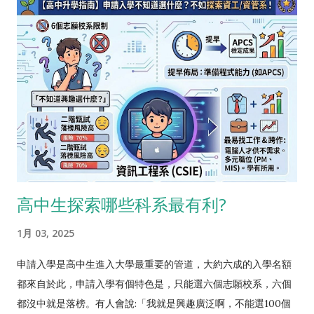
了原先的日常工作，還要騰出15小時，審上兩週算快了。而且3分
在目前網路及AI的時代，不只是電機資訊等科系，包括醫學、財
鐘其實足夠分辨出誰是較優秀的那30%了。 重點在於，「公信力
金、法律、商管、設計、機械、物理...等，所有科系都喜歡錄取
認證」 舉一個例，學生A做了一個網站，學生B也做了一個網站，
程式能力好的學生，結合領域知識及程式能力來開發各種創新應
千萬不要以為，教授會花數十分鐘細細觀看，比較網站技術、內
用。 英文跟程式，絕對是學習歷程最有利、最通用的準備方向!
容等等誰做得比較好。一則教授沒有時間，二則大部分好壞都差
方向有了，那 目標 呢? 前面提到「有公信力的前30%」 ， 所謂
不多，三則真正傑出的學生一秒鐘就可以判別出來了。 學生A:專
的有公信力，基本上就兩個方向， 比賽獲獎 跟 檢定考試 。而主
長網頁設計，網址是xxxxx 學生B:專長網頁設計，曾獲全國網頁
辦單位自然是要有代表性的，譬如教育部主辦最好，最低標準是
設計比賽冠軍 是不是秒選? 當然全國冠軍很難，通常也不需要全
校內競賽，而巷口補習班辦的就別提了。 量化來看，概略有3%
國冠軍才能進到30%，但譬如說有沒有拿過市賽獎項?是不是有累
的學生拿過校內競賽獎項，但學校間的程度落差很大，譬如說建
計數十萬瀏覽數?都是具體量化，可以明確比較的項目。 站在學
中程式比賽最後一名，可能比他校的第一名還厲害，可比性並不
高中生探索哪些科系最有利?
生的角度，準備學習歷程的時候要去想幾件事 我的這個履歷，有
好。「全國競賽」的可比性高，但難度太高，概估只有0.1%的學
多少學生也寫得出來?譬如"專長網頁設計"真的很普通 是不是由有
生可拿到獎項。對大部分的學生來說， 「全國檢定」的難度適
1月 03, 2025
公信力的單位來驗證我的能力?譬如教育部...
中，是最可行的目標 。 從統計數字來看，通過全民英檢的高中生
裡面，中級以上約50%，中高級以上約10%。 若通過全民英檢中
申請入學是高中生進入大學最重要的管道，大約六成的入學名額
高級，在二階甄試有明確優勢 。 通過APCS程式檢定的高中生裡
都來自於此，申請入學有個特色是，只能選六個志願校系，六個
面，實作二級以上約50%，實作三級以上約25%。 若通過APCS
都沒中就是落榜。有人會說:「我就是興趣廣泛啊，不能選100個