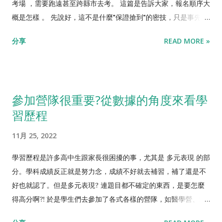
也是新鮮有趣，又能促進祖孫關係! 至於學科相關，不是重複學習
考場 ，需要跑遠甚至跨縣市去考。 這篇是告訴大家，報名順序大
的部分，說他是「加廣學習」也好，「多元學習」也好，反正就
概是怎樣 。 先說好，這不是什麼"保證搶到"的密技，只是事先讓
是有點苦又不會太苦啦! 我推薦以下三項。 學作文 考全民英檢 學
你知道流程，讓你減少出錯、動作更快、更高機率搶到而已。
分享
READ MORE »
程式 學作文是不錯的一件事，一般學生在學校，一個學期寫不到
【報名過程】 1)以2024/6/16的檢定為例( 不見得每次規定都一
幾篇作文，趁著暑假學學作文，把寫作的量提高，透過老師指
樣，僅供參考，請以當次官方公告為準 )，考試前兩個月就要注
正，對寫作能力會有明顯提升，對長期的人生有正面影響，畢竟
意開放報名公告，2024/4/24 9:00開放報名。開放前5min，等
表達能力實在太有用了。當然對國文成績也有幫助，也不是重複
在報名網頁，準備reload。簡單的來說，報名網頁就那一頁，只
參加營隊很重要?從數據的角度來看學
學習。 考全民英檢也是必須的，國中畢業就應該有能力考過英檢
是"開始報名"的按鈕要時間到才會冒出來，所以同學就等在那個
習歷程
初級，高中畢業之前考過英檢中級以上的話，個人申請第二階甄
網頁，不斷reload吧! 2)輸入email並獲取驗證碼。這邊要求你輸
試會有幫助，透過這樣的階段性檢驗，磨練抗壓力跟英文力，當
入email，APCS官方會立刻發驗證碼給你，輸入驗證碼之後才能
11月 25, 2022
然長期人生也有幫助。至於怎麼準備就...
登入。為了節省時間，先把email address打好，到時候
copy/paste比較快。而且信箱先開好，讀取驗證碼才不會手忙腳
學習歷程是許多高中生跟家長很困擾的事，尤其是 多元表現 的部
亂! 3)輸入資料 總共需要輸入的資料如下圖，注意沒打星號是可
分。學科成績反正就是努力念，成績不好就去補習，補了還是不
以不填的，節省時間。一樣先把姓名、行動電話、身分證號先打
好也就認了。但是多元表現? 連題目都不確定的東西，是要怎麼
好，到時候copy/paste比較快。選考科目有兩科，對於升學來
得高分啊?! 於是學生們去參加了各式各樣的營隊，如醫學營、法
說，兩科成績都是必要的，我會建議第一次兩科都考。若觀念題
律營、電機營、程式營... 等等，真的報了這些營，就可以進這些