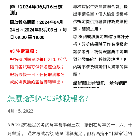
系。 歡迎加入 高中生 學程式...
西，別系閒暇之餘就想讀通讀廣是不可能的，都是取一瓢飲而
學，該怎麼做戰略分配?】 這篇文章中有提到，目前大學的招生
已。 但如果電機系念一念就是想轉軟體、資工系念一念就是想轉
名額，最大宗的是 個人申請 ，佔了7成，而 個人申請 的制度第
硬體，那怎麼辦呢?實務上這兩個科系的共通性還是很強的，國外
一階是比學測成績，到了第二階甄試，基本上就是比適性揚才。
很多頂尖大學甚至把這兩門學問當成一個科系稱為
即使學測過了，仍然有7成的機率在甄試的時候被淘汰。 那麼什
EECS(Electrical Engineering and Computer Sciences)，學生
麼是準高中生的最佳暑期計畫? 八分準備學科、兩分準備興趣專
可多選修硬體課程，畢業就走EE，也可多選修軟體的課程走CS。
長，才是最有勝率的戰略 我自己是很不喜歡讓孩子重複學習的，
國內除了少數大學有設立電資學士班類似國外的EECS系，大部分
所謂的高一先修班，其實就是把高一第一個月的課程先讀過，以
都還是把電機跟資工分開設系，但學生一樣可以多選修對方的課
漫長的三年來說，作用其實不大，反而先把胃口搞壞了。 所以我
程。譬如電機系選修資工的主科，如作業系統、演算法等等；資
給孩子的暑假安排就是三個大方向。 運動，把體魄練好、眼睛養
工系選修電機系的主科，如電子學、電路學等等。並依個人狀
好。 學一些好玩、自己有興趣的東西 學一些對學科有幫助，但不
況，選擇跨考研究所。實務上來說，資工系轉硬體相關的，比較
是重複學習的東西。 運動的部分我覺得爬山、騎腳踏車是最好
怎麼搶到APCS秒殺報名?
多是做晶片設計(而非譬如控制、電力、電磁等)；電機系轉軟體
的，接觸大自然能夠護眼、舒緩身心，最好是全家一起出動。練
相關的，比較多是做網站(而非譬如多媒體、作業系統等)。 整體
瑜珈、練氣功我也相當推崇，不但練身而且練心。Switch健身環
4月 15, 2022
而言，並不需要把哪個科系比較容易轉，當成選系的考量。先
也很不錯，雖然是關在冷氣房裡面玩，有動機每天鍛鍊就是滿分!
搞...
學好玩、自己有興趣的東西，範圍就很廣了，像我女兒對美術有
APCS程式檢定的考試每年會舉辦三次，按例在每年的一、六、十
興趣，就去學素描。而奶奶以前是做衣服的，跟著奶奶學做衣服
月舉辦 。 通常考試名額 總量 還算充足，但容易搶不到 離家近的