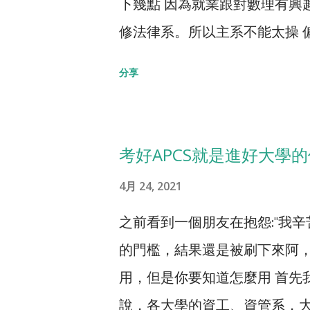
下幾點 因為就業跟對數理有興
這類偏理論、較抽象的科系，
修法律系。所以主系不能太操 
這種應用、實務型的科系，在
講結論，我的建議是， 選擇資
院的電機系比， 資工系真的相
分享
一半資工、一半企管。主修科
者眾多。(參閱 【大學該念電
人工智慧、會計學、經濟學、管
二數」行不行，還有這些點需要
位行銷、商務管理等等。若以
適合唸資工系呢? 就是高中學
考好APCS就是進好大學的
程的那邊，企管是在最管理的
課程，但說實在的，很少學生在
4月 24, 2021
決管理問題。 更具體來說，資
參差不齊: 不像數學課，大家
之前看到一個朋友在抱怨:"我辛
訊技術」，資管在「 應用 資
學程度也差不多，銜接下去教
的門檻，結果還是被刷下來阿，考A
缺，若以就業來說，資工明顯
為難要從哪裡開始教、教多快、
用，但是你要知道怎麼用 首先
管的就業機會跟薪水都好上許多
高，多為高中教師的兩倍以上
說，各大學的資工、資管系，大
建議學生讀資工。但如果是文