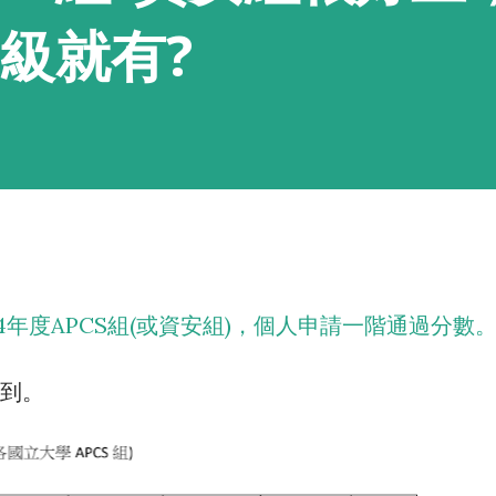
三級就有?
4年度APCS組(或資安組)，個人申請一階通過分數
到。