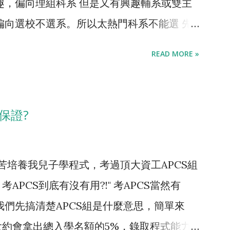
趣，偏向理組科系 但是又有興趣輔系或雙主
重修、延畢、退學的比率都是最高的。資工系
偏向選校不選系。所以太熱門科系不能選 先
理組裡面是相對容易唸的。甚至跟同為電資學
訊管理系 。 具體來說資管系學的東西，就是
對好念 ，電機系的三電才是一堵高牆，重修
READ MORE »
目大略為程式設計、資料庫、管理資訊系統、
機還資工？臺大電機系學長分享除評估「三電
理學...等等，既會學習寫程式，也會學習數
考慮】) 。 那麼，一個學生，怎麼確認自己
從工程到商業的光譜來看，可說資工是在最工
看看寫程式阿! 基本上台灣的高中，都有程式
保證?
那邊，而資管就是站在中間，用資訊技術來解
校內學得好的，大致上幾個原因 學生程度
工跟資管不同的地方在於，資工在「 研發 資
國中學過什麼都是一樣的，考上同一高中的數
苦培養我兒子學程式，考過頂大資工APCS組
訊技術」，前者明顯較為困難，人才較為稀
就好。但程式在國中並沒有標準課程，老師很
PCS到底有沒有用?!" 考APCS當然有
較占優勢，但是跟絕大多數文組科系相較，資
教多難。 專業師資匱乏: 電資產業的待遇很
我們先搞清楚APCS組是什麼意思，簡單來
。 所以，如果是明顯理組腦的話，我都會
，本科系畢業生很少願意在校內當老師。高中
約會拿出總入學名額的5%，錄取程式能力
組腦想要好找工作、或是文理均衡的學生，資