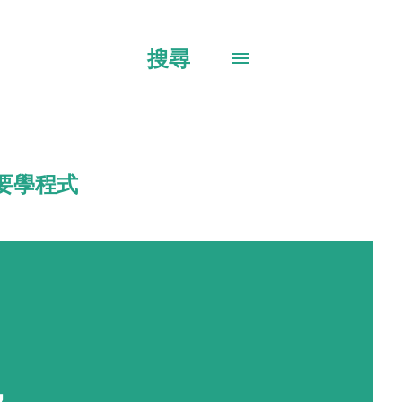
搜尋
要學程式
，