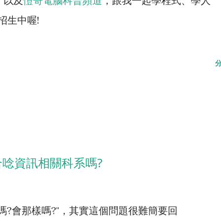
、以及
愷哥電腦科普頻道
，跟我一起學程式、學人
招生中喔!
合唸資訊相關科系嗎?
嗎?會那樣嗎?"，其實這個問題很難簡要回