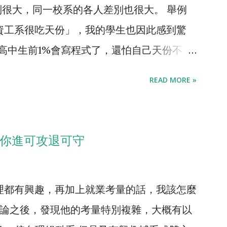
很大，同一校系的各人差別也很大。 舉例
資工系很吃天份」，我的學生也因此感到驚
、高中生前1%會寫程式了，還怕自己天份不
tube】 ，訪談了一個原先讀台大資工讀得很
READ MORE »
。ㄜ...她就念不下去，她當然說很吃天份。
肯定說電機系很吃天份。 念醫學要有背書
、念數學要有抽象思考天份、念資工要有邏輯
讓你進可攻退可守
有天份，資工沒有特別吃天份。同時從另一個面
下去，怎麼不害怕醫學系唸不下去?每年都
理都有興趣，再加上就業考量的話，我該怎麼
不到執照的案例阿，每一個科系都可能唸不下
討論之後，發現他的考量特別複雜，大概有以
統計過， 物理系跟數學系是最難唸的科系 ，