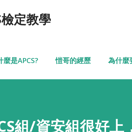
跳到主要內容
S檢定教學
什麼是APCS?
愷哥的經歷
為什麼
CS組/資安組很好上