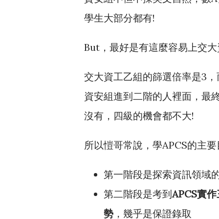
學生大部分都有!
But，最好是有這麼容易上交大
交大資工乙組的篩選倍率是3，
資安組進到二階的人裡面，最終
沒有，四級的機會都不大!
所以愷哥常說，學APCS的主要
第一階段是探索資訊領域
第二階段是考到
APCS實
勢
，幾乎是保證錄取