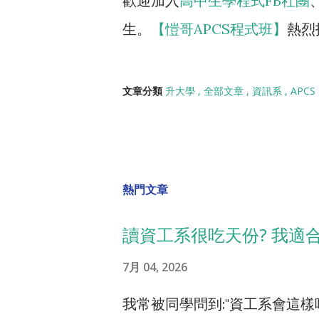
歡迎加入
高中生
學程式FB社團
生。
【愷哥APCS程式班】
熱烈
文章分類
升大學
全部文章
資訊系
APCS
熱門文章
讀資工系很吃天份? 我適
7月 04, 2026
我常被同學問到:"資工系會這樣