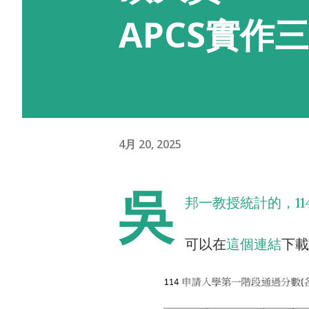
APCS實作
4月 20, 2025
吳
邦一教授統計的，11
可以在
這個連結
下載