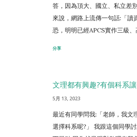
答，因為頂大、國立、私立差別
來說，網路上流傳一句話:「讀
恐，明明已經APCS實作三級
夠。 這句話來自於 【一部you
分享
辛苦、後來重考台大牙醫的學生
去訪談電機系唸不下去的人，也
天份、念牙醫要有手工藝天份
文理都有興趣?有個科系
清楚天份...每一種科系都要
5月 13, 2023
向來看，你會害怕資工系會唸不
最近有同學問我:「老師，我文
有醫學系退學、或畢業之後考
選擇科系呢?」 我跟這個同學
去啊! 若從數據來看，實務上有