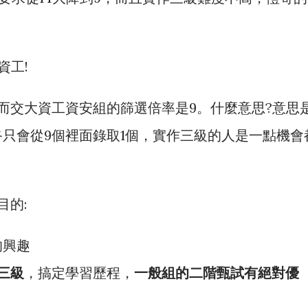
資工!
而交大資工資安組的篩選倍率是9。什麼意思?意思
只會從9個裡面錄取1個，實作三級的人是一點機會
目的:
的興趣
作三級
，搞定學習歷程，
一般組的二階甄試有絕對優