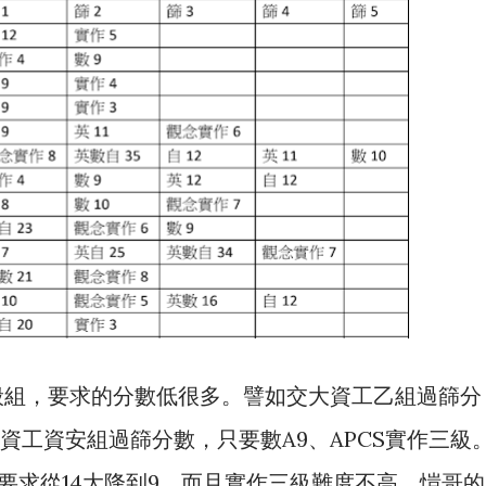
般組，要求的分數低很多。譬如交大資工乙組過篩分
交大資工資安組過篩分數，只要數A9、APCS實作三級
要求從14大降到9，而且實作三級難度不高，愷哥的