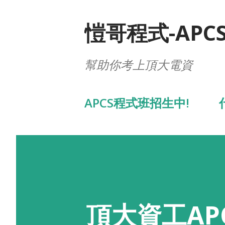
愷哥程式-APC
幫助你考上頂大電資
APCS程式班招生中!
頂大資工AP