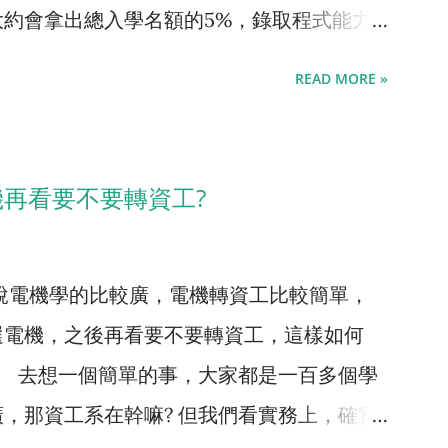
約會拿出總入學名額的5%，錄取程式能力
文組腦想要好找工作、或是文理均衡的學生，
，經過短期訓練後轉任。 學習態度不匹配:
而APCS檢定，就是學生程式能力的證明。
學測採計的科目，各大學並不一致，大致上
要高度專注，而且要做大量的練習題。由於以
READ MORE »
成幾個等級 資訊奧林匹亞國手，每年全國
數學跟英文幾乎是各大學資管系都會採計，加
生，只能把程式課當成某種導論課，聽一聽懂
，而是保送直接進到頂尖大學。 資訊奧林匹亞
如政大資管偏文組(採數、英、國)，中央資
試的要求都很寬鬆，這樣當然是學不會寫程式
國賽名列前茅者，兩者合計約40人，APCS
大資管要求文理兼備(採數、英、國、自)，交大
己適不適合唸資工? 最明確的方法就是去考
機再看要不要轉資工?
過推薦、特殊選材或APCS組進到頂尖大學。
:數、英、自；財務金融組:數、英、國)。因
程式檢定，學生可以藉此評估自己的程式能力，
CS成績在實作三級分以上的高中生 APCS
生，都可以報考資管系，若文理兼備就更佔優
說電機學的比較廣，電機轉資工比較簡單，
立大學資工系教授聊過，對入學的影響較小，
業都需要應用資訊技術，所以資管系不怕找
選電機，之後再看要不要轉資工，這樣如何
爺賞飯吃啦，這要靠天份，沒辦法強求。 第
為突出，因為金融產業需要懂電腦又懂商業的
。 去想一個簡單的事，大家都是一百多個學
運氣差一點沒當到國手而已。這些人就把頂大
專長，同時金融業發展蓬勃，相對的職缺多、
，那資工系在幹嘛? 但我們看實務上，確實
 第三種的話，會考數學在A以上的學生，都有
別，可以看一下 【電機、資工、資管系差