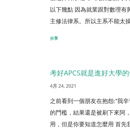
以下幾點 因為就業跟對數理有
這類偏理論、較抽象的科系，
主修法律系。所以主系不能太操
這種應用、實務型的科系，在
先講結論，我的建議是， 選擇
院的電機系比， 資工系真的相
分享
是一半資工、一半企管。主修
者眾多。(參閱 【大學該念電
統、人工智慧、會計學、經濟學
二數」行不行，還有這些點需要
習數位行銷、商務管理等等。
適合唸資工系呢? 就是高中學
考好APCS就是進好大學的
最工程的那邊，企管是在最管
程，但說實在的，很少學生在校
4月 24, 2021
來解決管理問題。 更具體來說
差不齊: 不像數學課，大家國
之前看到一個朋友在抱怨:"我辛
發 資訊技術」，資管在「 應
程度也差不多，銜接下去教就
的門檻，結果還是被刷下來阿，考A
稀缺，若以就業來說，資工明
難要從哪裡開始教、教多快、教
用，但是你要知道怎麼用 首先
資管的就業機會跟薪水都好上許
高，多為高中教師的兩倍以上