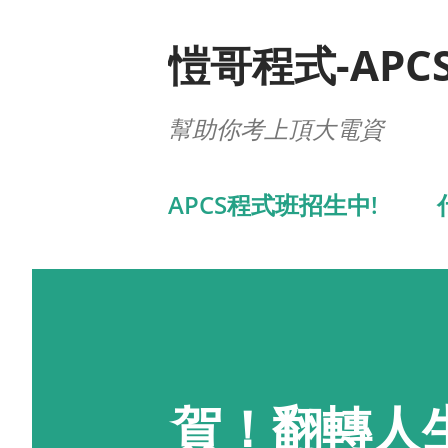
愷哥程式-APC
幫助你考上頂大電資
APCS程式班招生中!
賀！翻轉人