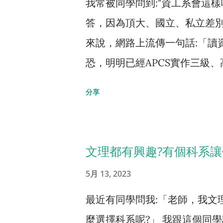
我常被同學問到:"資工系會這樣
答，因為頂大、國立、私立差別
來說，網路上流傳一句話:「讀
恐，明明已經APCS實作三級
夠。 這句話來自於 【一部you
分享
辛苦、後來重考台大牙醫的學生
去訪談電機系唸不下去的人，也
天份、念牙醫要有手工藝天份
文理都有興趣?有個科系
清楚天份...每一種科系都要
5月 13, 2023
向來看，你會害怕資工系會唸不
最近有同學問我:「老師，我文
有醫學系退學、或畢業之後考
麼選擇科系呢?」 我跟這個同
去啊! 若從數據來看，實務上有