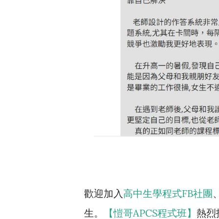
歡迎加入
高中生
學程式FB社團
生。
【愷哥APCS程式班】
熱烈