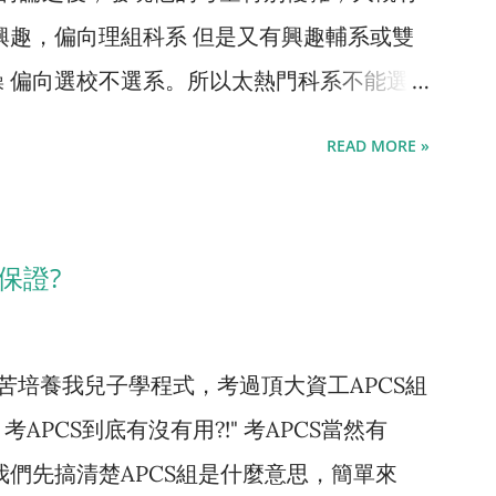
興趣，偏向理組科系 但是又有興趣輔系或雙
重修、延畢、退學的比率都是最高的。資工系
 偏向選校不選系。所以太熱門科系不能選
理組裡面是相對容易唸的。甚至跟同為電資學
資訊管理系 。 具體來說資管系學的東西，就
對好念 ，電機系的三電才是一堵高牆，重修
READ MORE »
科目大略為程式設計、資料庫、管理資訊系
機還資工？臺大電機系學長分享除評估「三電
、管理學...等等，既會學習寫程式，也會學
考慮】) 。 那麼，一個學生，怎麼確認自己
若以從工程到商業的光譜來看，可說資工是在
看看寫程式阿! 基本上台灣的高中，都有程式課
保證?
理的那邊，而資管就是站在中間，用資訊技術
內學得好的，大致上幾個原因 學生程度參
，資工跟資管不同的地方在於，資工在「 研
中學過什麼都是一樣的，考上同一高中的數學
苦培養我兒子學程式，考過頂大資工APCS組
用 資訊技術」，前者明顯較為困難，人才較為
好。但程式在國中並沒有標準課程，老師很為
PCS到底有沒有用?!" 考APCS當然有
顯較占優勢，但是跟絕大多數文組科系相較，
多難。 專業師資匱乏: 電資產業的待遇很
我們先搞清楚APCS組是什麼意思，簡單來
多。 所以，如果是明顯理組腦的話，我都
，本科系畢業生很少願意在校內當老師。高中