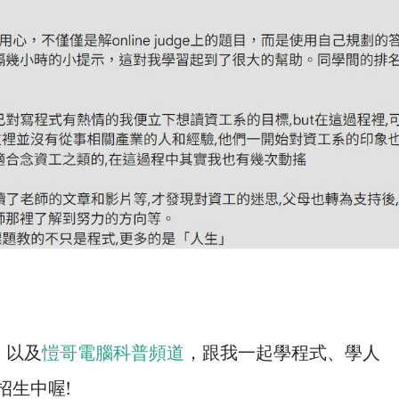
、以及
愷哥電腦科普頻道
，跟我一起學程式、學人
招生中喔!