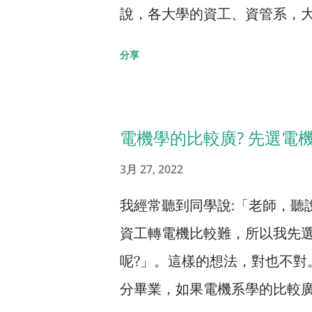
說，各大學的資工、資管系，大
會建議學生讀資工。但如果是
資訊老師多是由其他科目的教師
強，但是學科差一點點的學生。
資管是不錯的選擇。 而資管系
學程式跟學數學的難度類似，
分享
高中生的程式能力，大約可以分
就是數、英、國、自的組合。
上兩個原因，大部分老師跟學
四人，這些人不需要考APCS
採國、自與否則看該校的走向。
個大概就好了，對於作業跟考
選訓選手，約30人以下，以及全
管偏理組(採數、英、自)，台
的。 所以，高中生怎麼判斷自
電機學的比較廣? 先選電
可以考到實作五級分(滿分)、透
資管則分成文理兩組(資訊管理組
APCS APCS是教育部辦的
3月 27, 2022
對於程式有興趣也學得不錯，AP
此，不管是偏文或偏理的高中
在同儕...
我經常聽到同學說:「老師，聽
實作二級分以下的話，我跟國
勢。 以出路而言，幾乎各行各
資工轉電機比較難，所以我先
在此不討論。 第一種人是老天
不到工作。當中以金融產業較
呢?」。這樣的想法，對也不對
二種其實也很靠天分啦，只是
人才，正適合資管畢業生發揮
分畢業，如果電機系學的比較廣
資工的APCS組名額佔光了。
待遇好。想更理解相關科系的差