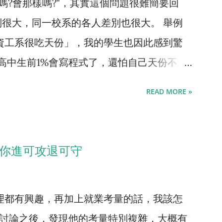
嗎?會那樣嗎?"，其實這個問題很難簡要回
很大，同一校系的各人差別也很大。 舉例
資工系很吃天份」，我的學生也因此感到驚
、高中生前1%會寫程式了，還怕自己天份不
tube】 ，訪談了一個原先讀台大資工讀得很
READ MORE »
。ㄜ...她就念不下去，她當然說很吃天份。
肯定說電機系很吃天份。 念醫學要有背書
、念數學要有抽象思考天份、念資工要有邏輯
讓你進可攻退可守
有天份，資工沒有特別吃天份。同時從另一個面
下去，怎麼不害怕醫學系唸不下去?每年都
理都有興趣，再加上就業考量的話，我該怎
不到執照的案例阿，每一個科系都可能唸不下
學討論之後，發現他的考量特別複雜，大概有
統計過， 物理系跟數學系是最難唸的科系 ，