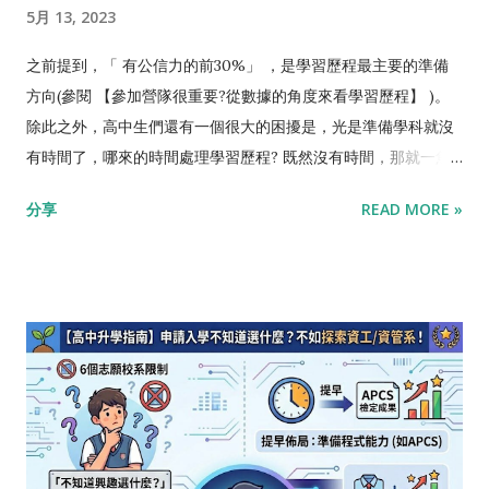
額還算夠，當天中午前完成報名，大概率還是可以搶到自己縣市
隊沒有用，我是說參加營隊，跟會不會被錄取是兩回事，但營隊
5月 13, 2023
的考場。 好了，就這樣! 這篇不是告訴大家什麼一定會報名到的
是一個很好的探索過程，讓你提早發現，你看到血會昏倒，不適
後門，只是告訴大家先準備好什麼，搞清楚流程，節省個幾分鐘
合當醫生；整天看螢幕會眼花，不適合念資工；很討厭背書，不
之前提到，「 有公信力的前30%」 ，是學習歷程最主要的準備
就比較容易搶到。加油啦! 歡迎加入 高中生 學程式FB社團 、以
適合念法律。更正向的是，你從營隊裡面找到自己的興趣，先在
方向(參閱 【參加營隊很重要?從數據的角度來看學習歷程】 )。
及 愷哥電腦科普頻道 ，跟我一起學程式、學人生。 【愷哥APCS
那個領域做出成果，那甄試的時候就能夠鶴立雞群。 然後，我們
除此之外，高中生們還有一個很大的困擾是，光是準備學科就沒
程式班】 熱烈招生中喔!
先來看看，站在教授的角度，他們怎樣決定錄取誰。 個人申請制
有時間了，哪來的時間處理學習歷程? 既然沒有時間，那就一魚
的情況，大致上我們可以說，一個系大約有300個人進到二階甄
多吃吧! 有哪個方向，既可以強化學科，又是多數科系喜歡的領域
分享
READ MORE »
試，也就是教授們要看300份學生的備審資料、面試等等，最終
呢? 有喔，就是 英文 跟 程式 ! 英文的學科重要性無庸置疑。所有
錄取約30%的人。 你覺得教授會花多少時間，來看一個學生的備
科系都喜歡錄取英文好的學生，這樣才有能力吸收國際上最新的
審資料，包括學習歷程呢?答案是， 3分鐘以內 。 不要覺得教授
知識，進而用英文做國際發表。 學習程式就是學習數學邏輯，尤
很混，就算一個人花3分鐘，300份備審資料就15小時了，教授除
其像APCS這樣的程式檢定，主軸就是考驗用程式解數學的能力。
了原先的日常工作，還要騰出15小時，審上兩週算快了。而且3分
在目前網路及AI的時代，不只是電機資訊等科系，包括醫學、財
鐘其實足夠分辨出誰是較優秀的那30%了。 重點在於，「公信力
金、法律、商管、設計、機械、物理...等，所有科系都喜歡錄取
認證」 舉一個例，學生A做了一個網站，學生B也做了一個網站，
程式能力好的學生，結合領域知識及程式能力來開發各種創新應
千萬不要以為，教授會花數十分鐘細細觀看，比較網站技術、內
用。 英文跟程式，絕對是學習歷程最有利、最通用的準備方向!
容等等誰做得比較好。一則教授沒有時間，二則大部分好壞都差
方向有了，那 目標 呢? 前面提到「有公信力的前30%」 ， 所謂