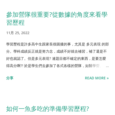
意開放報名公告，2024/4/24 9:00開放報名。開放前5min，等
表達能力實在太有用了。當然對國文成績也有幫助，也不是重複
在報名網頁，準備reload。簡單的來說，報名網頁就那一頁，只
參加營隊很重要?從數據的角度來看學
學習。 考全民英檢也是必須的，國中畢業就應該有能力考過英檢
是"開始報名"的按鈕要時間到才會冒出來，所以同學就等在那個
習歷程
初級，高中畢業之前考過英檢中級以上的話，個人申請第二階甄
網頁，不斷reload吧! 2)輸入email並獲取驗證碼。這邊要求你輸
試會有幫助，透過這樣的階段性檢驗，磨練抗壓力跟英文力，當
入email，APCS官方會立刻發驗證碼給你，輸入驗證碼之後才能
11月 25, 2022
然長期人生也有幫助。至於怎麼準備就...
登入。為了節省時間，先把email address打好，到時候
copy/paste比較快。而且信箱先開好，讀取驗證碼才不會手忙腳
學習歷程是許多高中生跟家長很困擾的事，尤其是 多元表現 的部
亂! 3)輸入資料 總共需要輸入的資料如下圖，注意沒打星號是可
分。學科成績反正就是努力念，成績不好就去補習，補了還是不
以不填的，節省時間。一樣先把姓名、行動電話、身分證號先打
好也就認了。但是多元表現? 連題目都不確定的東西，是要怎麼
好，到時候copy/paste比較快。選考科目有兩科，對於升學來
得高分啊?! 於是學生們去參加了各式各樣的營隊，如醫學營、法
說，兩科成績都是必要的，我會建議第一次兩科都考。若觀念題
律營、電機營、程式營... 等等，真的報了這些營，就可以進這些
分享
READ MORE »
已經拿到滿意的級分，之後也可以集中精力，單考實作題。 4)一
系? 不如我們用數據來推敲看看。 個人申請制，考慮篩選倍率跟
直出現網站錯誤? 由於APCS檢定超熱門，上千人在第一時間搶，
超篩等狀況，大致上我們可以說，通過學測門檻的學生，在二階
官網會出現錯誤訊息。不用想太多，就是網站塞爆而已，唯一解
甄試的時候，有3成的機會被錄取。 問問你身邊的同學，多少人
法就是重複試，慢慢試，等待系統慢慢把人流消化完。從最近幾
沒參加過營隊?九成以上的學生都 參加過營隊，從量化上來說，
如何一魚多吃的準備學習歷程?
屆的經驗來看，卡2hr都是很正常的。不用太焦慮，最近幾屆名
大部分參加過營隊的人都不會被錄取。 別誤會，我不是說參加營