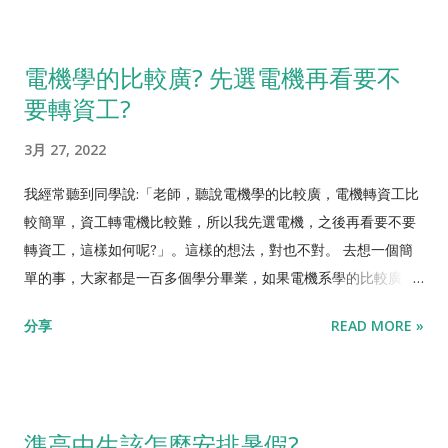
己適不適合唸資工? 最明確的方法就是去考APCS APCS是教育部
則看該校的走向。如政大資管偏文組(採數、英、國)，中央資管
這些人不需要考APCS，而是保送直接進到頂尖大學。 資訊奧林
辦的程式檢定，學生可以藉此評估自己的程式能力，在同儕...
偏理組(採數、英、自)，台大資管要求文理兼備(採數、英、國、
匹亞選訓選手，約30人以下，以及全國賽名列前茅者，兩者合計
電機學的比較廣? 先選電機再看要不
自)，交大資管則分成文理兩組(資訊管理組:數、英、自；財務金
約40人，APCS可以考到實作五級分(滿分)、透過推薦、特殊選材
要轉資工?
融組:數、英、國)。因此，不管是偏文或偏理的高中生，都可以報
或APCS組進到頂尖大學。 對於程式有興趣也學得不錯，APCS成
考資管系，若文理兼備就更佔優勢。 以出路而言，幾乎各行各業
績在實作三級分以上的高中生 APCS實作二級分以下的話，我跟
3月 27, 2022
都需要應用資訊技術，所以資管系不怕找不到工作。當中以金融
國立大學資工系教授聊過，對入學的影響較小，在此不討論。 第
產業較為突出，因為金融產業需要懂電腦又懂商業的人才，正適
一種人是老天爺賞飯吃啦，這要靠天份，沒辦法強求。 第二種其
我經常聽到同學說:「老師，聽說電機學的比較廣，電機轉資工比
合資管畢業生發揮專長，同時金融業發展蓬勃，相對的職缺多、
實也很靠天分啦，只是運氣差一點沒當到國手而已。這些人就把
較簡單，資工轉電機比較難，所以我先選電機，之後再看要不要
待遇好。想更理解相關科系的差別，可以看一下 【電機、資工、
頂大資工的APCS組名額佔光了。 第三種的話，會考數學在A以上
轉資工，這樣如何呢?」。這樣的想法，對也不對。 去想一個簡
資管系差別在哪?】 再舉一個例子，我自己的朋友開了一間新創
的學生，都有機會培養起來。 但是你要知道APCS成績的正確使
單的事，大家都是一百多個學分畢業，如果電機系學的比較廣，
公司，做的是「法律界的Google」。他們所解決的問題是，法律
用方法。 首先要知道，APCS組不是後門，而是窄門。 如果學科
那資工系在幹嘛? 但我們看實務上，確實一些電機系、甚至非理
分享
READ MORE »
相關法條、判例太多，律師用一般的資料庫搜尋太困難，查出來
成績夠的話，想要上前段國立大學資工系，就盡量不要報APCS
組的學生，後來也轉職成軟體工程師了。所以做軟體不需要特別
的資料太多看不完，或者關鍵字下不精準就找不到，所以事務所
組，名額真的很少。後段國立大學甚至私立，APCS組競爭比較沒
讀資工系? 其實我們在業界看到，轉職過來的軟體工程師，通常
要聘不少法務助理來做人工處理。但他們的系統運用了AI技術，
這麼誇張。但APCS成績最高勝率的用途，其實是在一般組的申請
做的是比較低階的工作，長期天花板也比較低。畢竟資工系花了
能精準快速的找到最重要的幾份參考文件，協助事務所節省大量
入學。 高中生們應該知道，目前大學入學名額最大宗的是申請入
四年在學軟體，其他人花半年學軟體，怎麼可能一樣。 資工系有
準高中生該怎麼安排暑假?
時間跟人力。類似這樣的案例本質上就是「資訊能力...
學，佔了七成。而申請入學的機制裡面，分成第一階段學測成
一半以上是在學domain knowledge，譬如說計算機結構、作業