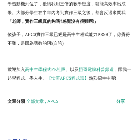
學習動機到位了，後續我用三倍的教學密度，就能高效率出成
果。大部分學生在半年內考到實作三級之後，都會反過來問我:
「老師，實作三級真的夠嗎?感覺沒有很難啊!」
傻孩子，APCS實作三級已經是高中生程式能力PR99了，你覺得
不難，是因為我教的阿!(自誇)
歡迎加入
高中生
學程式FB社團
、以及
愷哥電腦科普頻道
，跟我一
起學程式、學人生。
【愷哥APCS程式班】
熱烈招生中喔!
文章分類
全部文章
APCS
分享