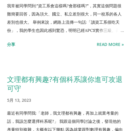
我常被同學問到:"資工系會這樣嗎?會那樣嗎?"，其實這個問題很
難簡要回答，因為頂大、國立、私立差別很大，同一校系的各人
差別也很大。 舉例來說，網路上流傳一句話:「讀資工系很吃天
份」，我的學生也因此感到驚恐，明明已經APCS實作三級、高中
生前1%會寫程式了，還怕自己天份不夠。 這句話來自於 【一部
分享
READ MORE »
youtube】 ，訪談了一個原先讀台大資工讀得很辛苦、後來重考
台大牙醫的學生。ㄜ...她就念不下去，她當然說很吃天份。去訪
談電機系唸不下去的人，也肯定說電機系很吃天份。 念醫學要有
背書天份、念牙醫要有手工藝天份、念數學要有抽象思考天份、
文理都有興趣?有個科系讓你進可攻退
念資工要有邏輯清楚天份...每一種科系都要有天份，資工沒有特
可守
別吃天份。同時從另一個面向來看，你會害怕資工系會唸不下
去，怎麼不害怕醫學系唸不下去?每年都有醫學系退學、或畢業之
5月 13, 2023
後考不到執照的案例阿，每一個科系都可能唸不下去啊! 若從數據
來看，實務上有統計過， 物理系跟數學系是最難唸的科系 ，這類
最近有同學問我:「老師，我文理都有興趣，再加上就業考量的
偏理論、較抽象的科系，重修、延畢、退學的比率都是最高的。
話，我該怎麼選擇科系呢?」 我跟這個同學討論之後，發現他的
資工系這種應用、實務型的科系，在理組裡面是相對容易唸的。
考量特別複雜，大概有以下幾點 因為就業跟對數理有興趣，偏向