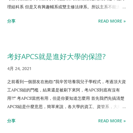
甚至跟同為電資學院的電機系比， 資工系真的相對好念 ，電機系
理組科系 但是又有興趣輔系或雙主修法律系。所以主系不能太操
的三電才是一堵高牆，重修者眾多。(參閱 【大學該念電機還資
偏向選校不選系。所以太熱門科系不能選 先講結論，我的建議
分享
READ MORE »
工？臺大電機系學長分享除評估「三電二數」行不行，還有這些
是， 選擇資訊管理系 。 具體來說資管系學的東西，就是一半資
點需要考慮】) 。 那麼，一個學生，怎麼確認自己適合唸資工系
工、一半企管。主修科目大略為程式設計、資料庫、管理資訊系
呢? 就是高中學看看寫程式阿! 基本上台灣的高中，都有程式課
統、人工智慧、會計學、經濟學、管理學...等等，既會學習寫程
程，但說實在的，很少學生在校內學得好的，大致上幾個原因 學
式，也會學習數位行銷、商務管理等等。若以從工程到商業的光
考好APCS就是進好大學的保證?
生程度參差不齊: 不像數學課，大家國中學過什麼都是一樣的，考
譜來看，可說資工是在最工程的那邊，企管是在最管理的那邊，
上同一高中的數學程度也差不多，銜接下去教就好。但程式在國
而資管就是站在中間，用資訊技術來解決管理問題。 更具體來
4月 24, 2021
中並沒有標準課程，老師很為難要從哪裡開始教、教多快、教多
說，資工跟資管不同的地方在於，資工在「 研發 資訊技術」，資
難。 專業師資匱乏: 電資產業的待遇很高，多為高中教師的兩倍
管在「 應用 資訊技術」，前者明顯較為困難，人才較為稀缺，若
之前看到一個朋友在抱怨:"我辛苦培養我兒子學程式，考過頂大資
以上，本科系畢業生很少願意在校內當老師。高中資訊老師多是
以就業來說，資工明顯較占優勢，但是跟絕大多數文組科系相
工APCS組的門檻，結果還是被刷下來阿，考APCS到底有沒有
由其他科目的教師，經過短期訓練後轉任。 學習態度不匹配: 學
較，資管的就業機會跟薪水都好上許多。 所以，如果是明顯理組
用?!" 考APCS當然有用，但是你要知道怎麼用 首先我們先搞清楚
程式跟學數學的難度類似，要高度專注，而且要做大量的練習
腦的話，我都會建議學生讀資工。但如果是文組腦想要好找工
APCS組是什麼意思，簡單來說，各大學的資工、資管系，大約會
題。由於以上兩個原因，大部分老師跟學生，只能把程式課當成
作、或是文理均衡的學生，資管是不錯的選擇。 而資管系學測採
拿出總入學名額的5%，錄取程式能力強，但是學科差一點點的學
分享
READ MORE »
某種導論課，聽一聽懂個大概就好了，對於作業跟考試的要求都
計的科目，各大學並不一致，大致上就是數、英、國、自的組
生。而APCS檢定，就是學生程式能力的證明。 高中生的程式能
很寬鬆，這樣當然是學不會寫程式的。 所以，高中生怎麼判斷自
合。數學跟英文幾乎是各大學資管系都會採計，加採國、自與否
力，大約可以分成幾個等級 資訊奧林匹亞國手，每年全國四人，