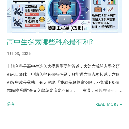
不多，三則真正傑出的學生一秒鐘就可以判別出來了。 學生A:專
的有公信力，基本上就兩個方向， 比賽獲獎 跟 檢定考試 。而主
長網頁設計，網址是xxxxx 學生B:專長網頁設計，曾獲全國網頁
辦單位自然是要有代表性的，譬如教育部主辦最好，最低標準是
設計比賽冠軍 是不是秒選? 當然全國冠軍很難，通常也不需要全
校內競賽，而巷口補習班辦的就別提了。 量化來看，概略有3%
國冠軍才能進到30%，但譬如說有沒有拿過市賽獎項?是不是有累
的學生拿過校內競賽獎項，但學校間的程度落差很大，譬如說建
計數十萬瀏覽數?都是具體量化，可以明確比較的項目。 站在學
中程式比賽最後一名，可能比他校的第一名還厲害，可比性並不
高中生探索哪些科系最有利?
生的角度，準備學習歷程的時候要去想幾件事 我的這個履歷，有
好。「全國競賽」的可比性高，但難度太高，概估只有0.1%的學
多少學生也寫得出來?譬如"專長網頁設計"真的很普通 是不是由有
生可拿到獎項。對大部分的學生來說， 「全國檢定」的難度適
1月 03, 2025
公信力的單位來驗證我的能力?譬如教育部...
中，是最可行的目標 。 從統計數字來看，通過全民英檢的高中生
裡面，中級以上約50%，中高級以上約10%。 若通過全民英檢中
申請入學是高中生進入大學最重要的管道，大約六成的入學名額
高級，在二階甄試有明確優勢 。 通過APCS程式檢定的高中生裡
都來自於此，申請入學有個特色是，只能選六個志願校系，六個
面，實作二級以上約50%，實作三級以上約25%。 若通過APCS
都沒中就是落榜。有人會說:「我就是興趣廣泛啊，不能選100個
實作三級，在二階甄試有明確優勢 。 以上的成績比例，都是以
志願校系嗎?多元入學怎麼這麼不多元。」 有喔，可以在分科測
「有去考檢定的高中生」為分母，通常是實力前5%的學生才敢去
驗填100個志願，不過一方面分科管道只佔約2成的入學名額，二
分享
READ MORE »
考，所以這樣的比例優勢，即使去申請頂尖大學，都是很足夠
方面申請入學先舉行，不幸沒有錄取的話還是可以考分科，一般
的。 這邊有個重要的概念是，除非是在該領域有明顯的資優，不
的學生都不會放棄申請入學。 申請入學這麼小氣的只開放六個志
然我都不會鼓勵同學往0.1%努力，只要穩穩進30%就好。畢竟個
願，背後的原因是要倡導「適性發展」，如果學生早點確定興趣