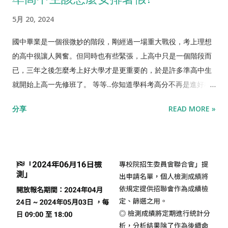
績，跟第二階段甄試。第二階段甄試會淘汰掉七成左右的人。想
系統、編譯器、網路系統、多媒體、資訊安全、人工智慧...等
5月 20, 2024
想看，如果你辛苦念了三年的書，好不容易達到頂大學測的標
等。相較於轉職過來的軟體工程師，他們可能專職寫網頁，就只
準，但第二階段甄試卻有七成的機率被淘汰，是不是很可怕? 對
會寫網頁了。資工系學的比較廣，並對軟體系統，從最底層到最
國中畢業是一個很微妙的階段，剛經過一場重大戰役，考上理想
大多數人來說，APCS的成績，就是讓你在第二階段甄試脫穎而出
表象，有一個全面性的了解，可以處理特別盤根錯節的狀況。也
的高中很讓人興奮。但同時也有些緊張，上高中只是一個階段而
用的。 反過來說，你也可以想到，有志進頂尖校系的學生，都有
可以從廣大的軟體領域裡面，挑選自己比較擅長的，念研究所或
已，三年之後怎麼考上好大學才是更重要的，於是許多準高中生
準備考APCS，好把你幹掉。 所以我在「 想要考上好大學，該怎
就業。長期發展明顯優於半路出家的軟體工程師。 所以我會說，
就開始上高一先修班了。 等等...你知道學科考高分不再是進好校
麼做戰略分配? 」提到，高中生最好的策略是「八分準備學科、
電機跟資工，廣的部分不一樣 。 電機是硬體學的比較廣，並搭配
系的保證嗎? 經過這麼多年的教育改革，台灣的教育界逐漸有所
分享
READ MORE »
兩分準備興趣專長」。尤其隨著程式能力越來越受到重視，不只
一點軟體。 資工是軟體學的比較廣，並搭配一點硬體。 電機轉資
共識，到108課綱定案，「適性揚才、終身學習」不再是烏托邦
是資工、資管，包括電機、工程、理科、甚至商管等科系，APCS
工比較簡單嗎? 是，因為軟體比較能夠靠自學，學一小塊就能做
式的口號，而是確實納入大學招生制度裡了。 真的，如果你只會
的成績都可以在第二階段甄試大大加分，幫助你進入理想的校
一小塊工作。 電機轉資工比較簡單嗎? 不是，資工系四年學的東
念書，在升大學這件事情上面，是吃虧的! 我在 【想要考上好大
系。 歡迎加入 高中生 學程式...
西，別系閒暇之餘就想讀通讀廣是不可能的，都是取一瓢飲而
學，該怎麼做戰略分配?】 這篇文章中有提到，目前大學的招生
已。 但如果電機系念一念就是想轉軟體、資工系念一念就是想轉
名額，最大宗的是 個人申請 ，佔了7成，而 個人申請 的制度第
硬體，那怎麼辦呢?實務上這兩個科系的共通性還是很強的，國外
一階是比學測成績，到了第二階甄試，基本上就是比適性揚才。
很多頂尖大學甚至把這兩門學問當成一個科系稱為
即使學測過了，仍然有7成的機率在甄試的時候被淘汰。 那麼什
EECS(Electrical Engineering and Computer Sciences)，學生
麼是準高中生的最佳暑期計畫? 八分準備學科、兩分準備興趣專
可多選修硬體課程，畢業就走EE，也可多選修軟體的課程走CS。
長，才是最有勝率的戰略 我自己是很不喜歡讓孩子重複學習的，