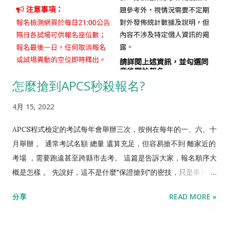
國內除了少數大學有設立電資學士班類似國外的EECS系，大部分
所謂的高一先修班，其實就是把高一第一個月的課程先讀過，以
都還是把電機跟資工分開設系，但學生一樣可以多選修對方的課
漫長的三年來說，作用其實不大，反而先把胃口搞壞了。 所以我
程。譬如電機系選修資工的主科，如作業系統、演算法等等；資
給孩子的暑假安排就是三個大方向。 運動，把體魄練好、眼睛養
工系選修電機系的主科，如電子學、電路學等等。並依個人狀
好。 學一些好玩、自己有興趣的東西 學一些對學科有幫助，但不
況，選擇跨考研究所。實務上來說，資工系轉硬體相關的，比較
是重複學習的東西。 運動的部分我覺得爬山、騎腳踏車是最好
怎麼搶到APCS秒殺報名?
多是做晶片設計(而非譬如控制、電力、電磁等)；電機系轉軟體
的，接觸大自然能夠護眼、舒緩身心，最好是全家一起出動。練
相關的，比較多是做網站(而非譬如多媒體、作業系統等)。 整體
瑜珈、練氣功我也相當推崇，不但練身而且練心。Switch健身環
4月 15, 2022
而言，並不需要把哪個科系比較容易轉，當成選系的考量。先
也很不錯，雖然是關在冷氣房裡面玩，有動機每天鍛鍊就是滿分!
搞...
學好玩、自己有興趣的東西，範圍就很廣了，像我女兒對美術有
APCS程式檢定的考試每年會舉辦三次，按例在每年的一、六、十
興趣，就去學素描。而奶奶以前是做衣服的，跟著奶奶學做衣服
月舉辦 。 通常考試名額 總量 還算充足，但容易搶不到 離家近的
也是新鮮有趣，又能促進祖孫關係! 至於學科相關，不是重複學習
考場 ，需要跑遠甚至跨縣市去考。 這篇是告訴大家，報名順序大
的部分，說他是「加廣學習」也好，「多元學習」也好，反正就
概是怎樣 。 先說好，這不是什麼"保證搶到"的密技，只是事先讓
是有點苦又不會太苦啦! 我推薦以下三項。 學作文 考全民英檢 學
你知道流程，讓你減少出錯、動作更快、更高機率搶到而已。
分享
READ MORE »
程式 學作文是不錯的一件事，一般學生在學校，一個學期寫不到
【報名過程】 1)以2024/6/16的檢定為例( 不見得每次規定都一
幾篇作文，趁著暑假學學作文，把寫作的量提高，透過老師指
樣，僅供參考，請以當次官方公告為準 )，考試前兩個月就要注
正，對寫作能力會有明顯提升，對長期的人生有正面影響，畢竟