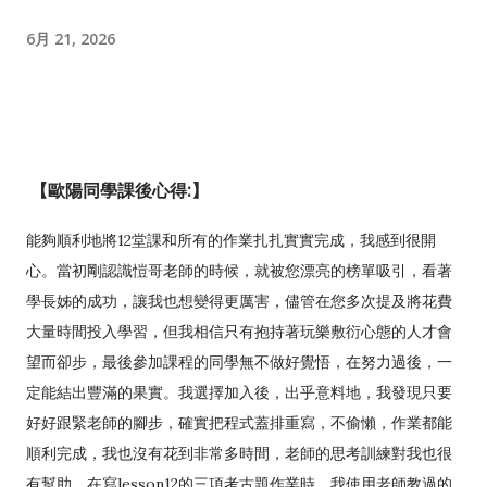
6月 21, 2026
【歐陽同學課後心得:】
能夠順利地將12堂課和所有的作業扎扎實實完成，我感到很開
心。當初剛認識愷哥老師的時候，就被您漂亮的榜單吸引，看著
學長姊的成功，讓我也想變得更厲害，儘管在您多次提及將花費
大量時間投入學習，但我相信只有抱持著玩樂敷衍心態的人才會
望而卻步，最後參加課程的同學無不做好覺悟，在努力過後，一
定能結出豐滿的果實。我選擇加入後，出乎意料地，我發現只要
好好跟緊老師的腳步，確實把程式蓋排重寫，不偷懶，作業都能
順利完成，我也沒有花到非常多時間，老師的思考訓練對我也很
有幫助，在寫lesson12的三項考古題作業時，我使用老師教過的